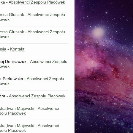
ska
-
Absolwenci Zespołu Placówek
essa Głuszak
-
Absolwenci Zespołu
cówek
essa Głuszak
-
Absolwenci Zespołu
cówek
sia
-
Kontakt
ej Deniszczuk
-
Absolwenci Zespołu
cówek
a Perkowska
-
Absolwenci Zespołu
cówek
dra
-
Absolwenci Zespołu Placówek
wka,Iwan Majewski
-
Absolwenci
połu Placówek
wka,Iwan Majewski
-
Absolwenci
połu Placówek