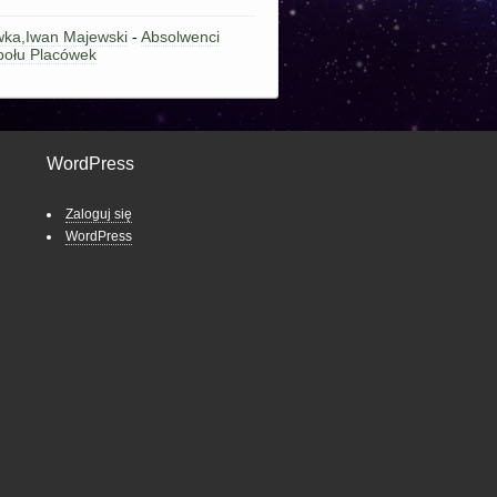
wka,Iwan Majewski
-
Absolwenci
połu Placówek
WordPress
Zaloguj się
WordPress