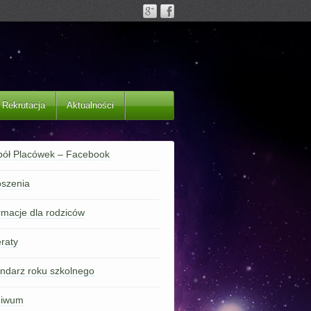
Rekrutacja
Aktualności
pół Placówek – Facebook
szenia
rmacje dla rodziców
raty
ndarz roku szkolnego
hiwum