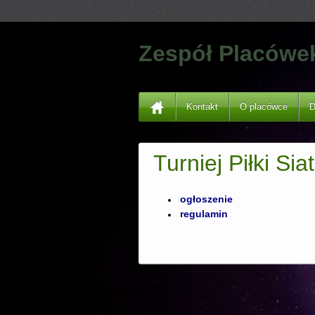
Zespół Placówe
Kontakt
O placówce
D
Turniej Piłki Sia
ogłoszenie
regulamin