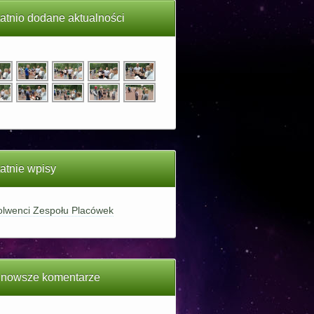
atnio dodane aktualności
atnie wpisy
lwenci Zespołu Placówek
jnowsze komentarze