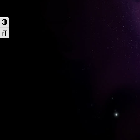
Przełącz wysoki kontrast
Zmień rozmiar czcionek