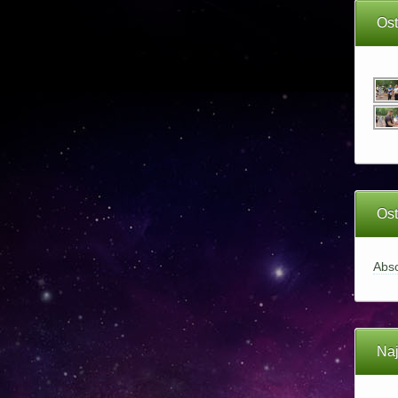
Ost
Ost
Abso
Na