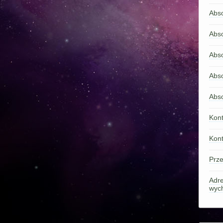
Abs
Abs
Abso
Abs
Abs
Kont
Kont
Prze
Adre
wyc