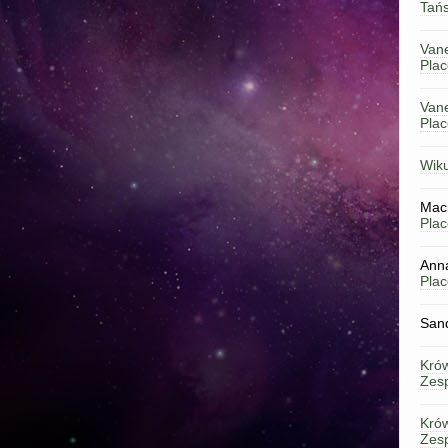
Tań
Van
Pla
Van
Pla
Wiku
Maci
Pla
Ann
Pla
San
Kró
Zes
Kró
Zes