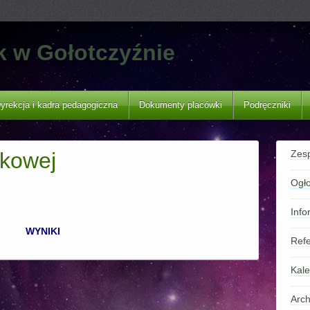
k w Gołotczyźnie
yrekcja i kadra pedagogiczna
Dokumenty placówki
Podręczniki
tkowej
Zes
Ogło
Info
WYNIKI
Refe
Kale
Arc