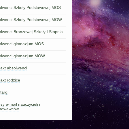
olwenci Szkoły Podstawowej MOS
olwenci Szkoły Podstawowej MOW
lwenci Branżowej Szkoły I Stopnia
olwenci gimnazjum MOS
olwenci gimnazjum MOW
akt absolwenci
akt rodzice
targi
sy e-mail nauczycieli i
howawców